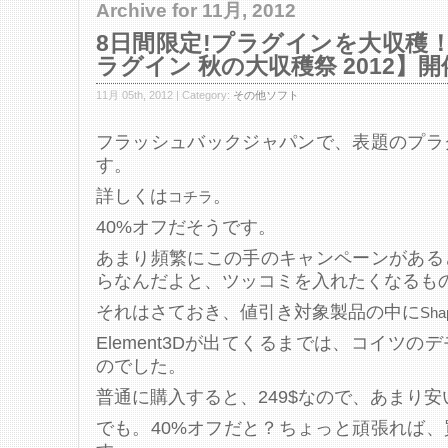
Archive for 11月, 2012
8日間限定!プラグインを大収穫！【Af
ラグイン 秋の大収穫祭 2012】開
11月 05th, 2012 | Category:
その他ソフト
フラッシュバックジャパンで、表題のプラ
す。
詳しくは
。
コチラ
40%オフだそうです。
あまり頻繁にこの手のキャンペーンがある
らなんだよと、ツッコミを入れたくなるも
それはさておき、値引き対象製品の中に
Shap
Element3Dが出てくるまでは、コイツ
のでした。
普通に購入すると、249$なので、あまり
でも。40%オフだと？ちょっと頑張れば