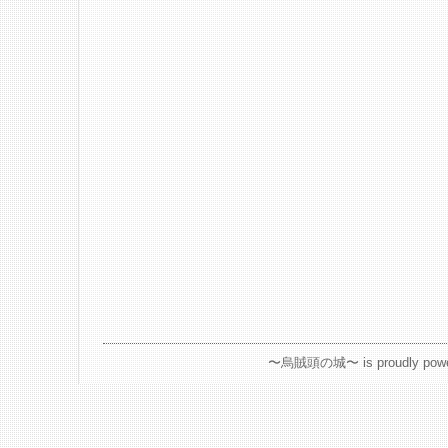
〜烏賊頭の城〜 is proudly powe