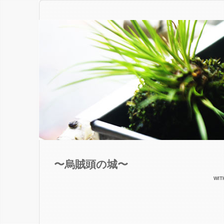
〜烏賊頭の城〜
WI