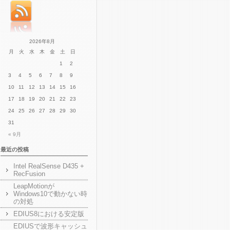
2026年8月
月
火
水
木
金
土
日
1
2
3
4
5
6
7
8
9
10
11
12
13
14
15
16
17
18
19
20
21
22
23
24
25
26
27
28
29
30
31
« 9月
最近の投稿
Intel RealSense D435 +
RecFusion
LeapMotionが
Windows10で動かない時
の対処
EDIUS8における安定版
EDIUSで波形キャッシュ