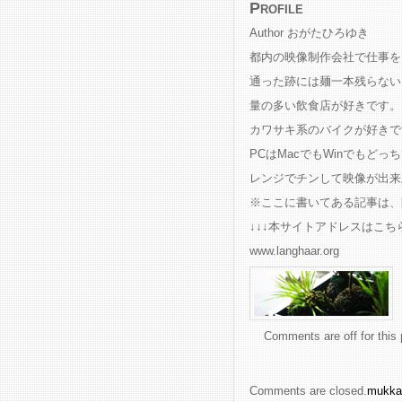
Profile
Author おがたひろゆき
都内の映像制作会社で仕事を
通った跡には麺一本残らない
量の多い飲食店が好きです。
カワサキ系のバイクが好きで
PCはMacでもWinでもどっ
レンジでチンして映像が出来
※ここに書いてある記事は、
↓↓↓本サイトアドレスはこちら
www.langhaar.org
Comments are off for this 
Comments are closed.
mukk