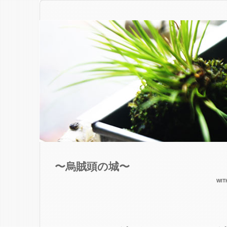
〜烏賊頭の城〜
WI