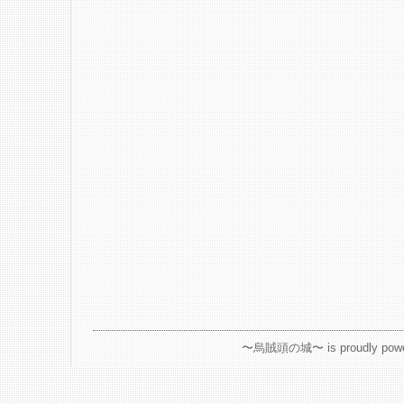
〜烏賊頭の城〜 is proudly powe