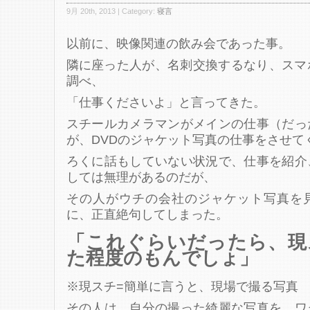
9月 20th, 2013 | Category:
寝言
以前に、映像関連の飲み会であった事。
隣に座った人が、名刺交換するなり、スマ
調べ、
「仕事くださいよ」と言ってきた。
スチールカメラマンがメインの仕事（だっ
が、DVDのジャケット写真の仕事をさせて
ろくに話もしていない状況で、仕事を紹介
しては無理があるのだが、
その人がウチの会社のジャケット写真を
に、正直絶句してしまった。
「これぐらいだったら、現
た程度のもんでしょ」
※現スチ=簡単に言うと、現場で撮る写真
その人は、自分の撮った綺麗な写真を、ワ