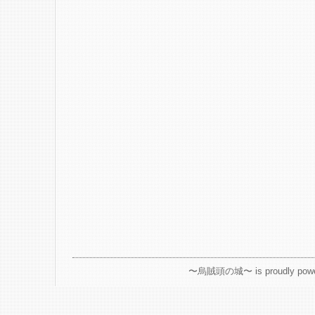
〜烏賊頭の城〜 is proudly powe