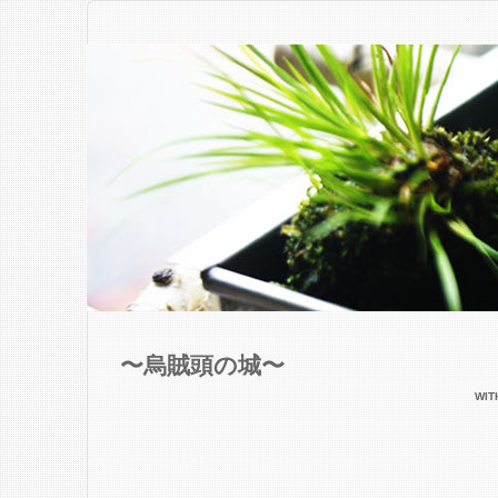
〜烏賊頭の城〜
WI