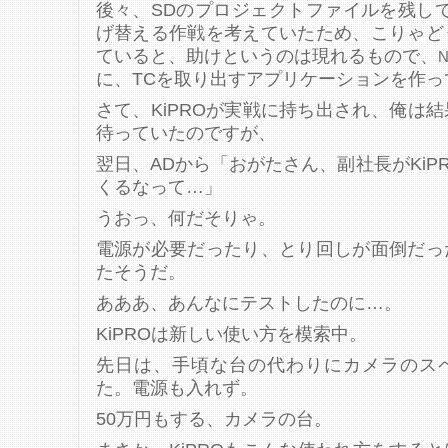
後々、SDのプロジェクトファイルを残し
げ替える作戦を考えていたため、こりゃど
ていると、助けというのは現れるもので、
N
に、TCを取り出すアプリケーションを作っ
さて、KiPROが実戦に持ち出され、俺は
待っていたのですが、
翌日、ADから「おがたさん、副社長がKiP
くるなって…」
うおっ、何だそりゃ。
電源が必要だったり、とり回しが面倒だっ
たそうだ。
あああ、あんなにテストしたのに…。
KiPROは新しい使い方を模索中。
先日は、手頃な台の代わりにカメラのス
た。電源も入れず。
50万円もする、カメラの台。