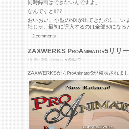
同時録画はできないんですよ」
なんですと!!??
おいおい、小型のNXが出てきたのに、い
社じゃ、最初に導入するのは全部5Jになる
2 comments
ZAXWERKS ProAnimator5リリ
7月 19th, 2011 | Category:
その他ソフト
ZAXWERKSから
が発表されま
ProAnimator5