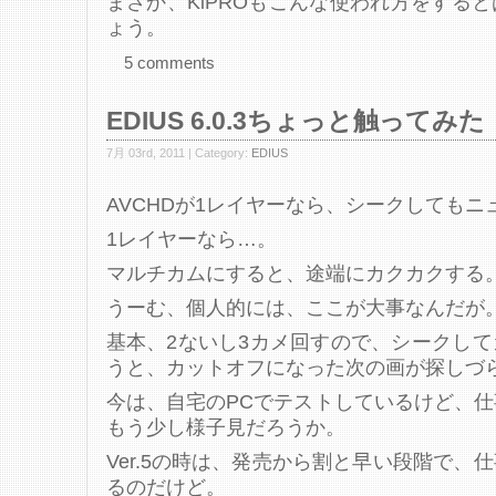
まさか、KiPROもこんな使われ方をする
ょう。
5 comments
EDIUS 6.0.3ちょっと触ってみた
7月 03rd, 2011 | Category:
EDIUS
AVCHDが1レイヤーなら、シークしてもニ
1レイヤーなら…。
マルチカムにすると、途端にカクカクする
うーむ、個人的には、ここが大事なんだが
基本、2ないし3カメ回すので、シークし
うと、カットオフになった次の画が探しづ
今は、自宅のPCでテストしているけど、
もう少し様子見だろうか。
Ver.5の時は、発売から割と早い段階で、
るのだけど。