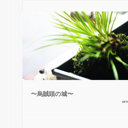
〜烏賊頭の城〜
WI