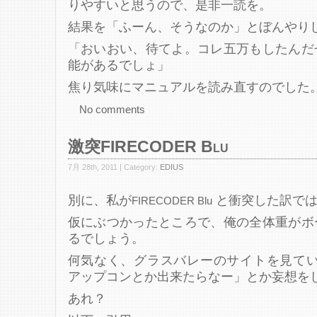
りやすいと思うので、是非一読を。
結果を「ふーん、そうなのか」とぼんやり
「おいおい、待てよ。コレ五万もしたんだ
能があるでしょ」
焦り気味にマニュアルを読み直すのでした
No comments
激突FIRECODER Blu
7月 28th, 2011 | Category:
EDIUS
別に、私が
と衝突した訳では
FIRECODER Blu
仮にぶつかったところで、俺の全体重がボ
るでしょう。
何気なく、グラスバレーのサイトを見ていて「F
アップコンとか出来たらなー」とか妄想を
あれ？