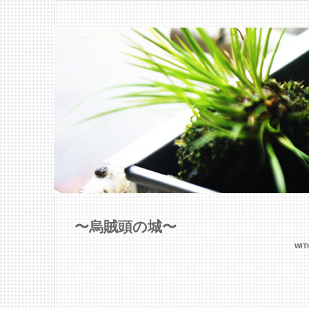
〜烏賊頭の城〜
WI