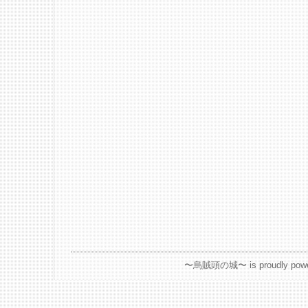
〜烏賊頭の城〜 is proudly powe