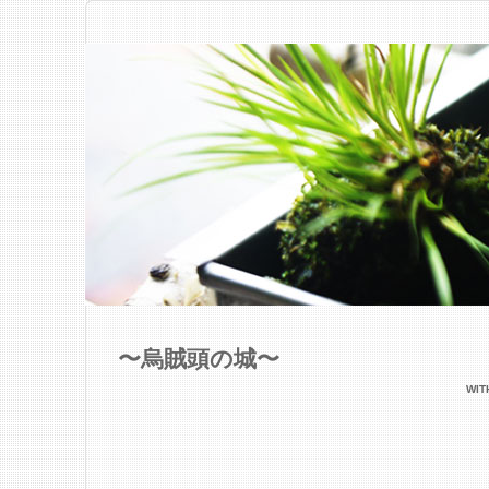
〜烏賊頭の城〜
WI