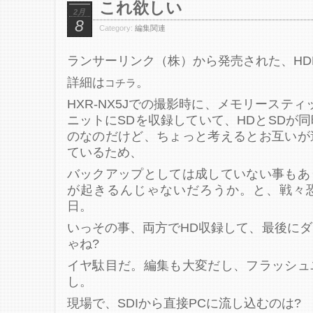
これ欲しい
2月
8
Category:
編集関連
ランサーリンク（株）から発売された、HD
詳細は
。
コチラ
HXR-NX5Jでの撮影時に、メモリーステ
ニットにSDを収録していて、HDとSDが
のなのだけど、ちょっと考えるとお互いが
ているため、
バックアップとしては成していない事もあ
が起きるんじゃないだろうか。と、戦々
日。
いっその事、両方でHD収録して、最後に
ゃね?
イヤ駄目だ。編集も大変だし、フラッシュ
し。
現場で、SDIから直接PCに流し込むのは?