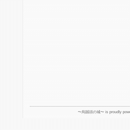
〜烏賊頭の城〜 is proudly powe