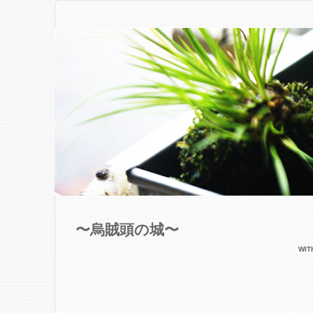
〜烏賊頭の城〜
WI