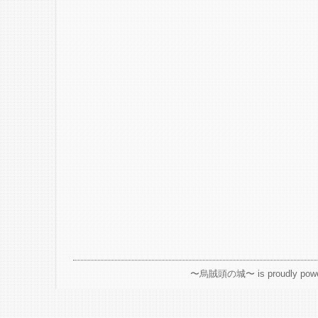
〜烏賊頭の城〜 is proudly powe