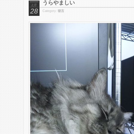
うらやましい
2月
28
Category:
寝言