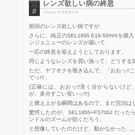
レンズ欲しい病の終息
8月
8
Category:
ビデオカメラ
前回のレンズ欲しい病ですが、
さらに、純正のSEL1855 E18-55mm
ンジェニューのレンズが届いて、
一応の終息を迎えようとしております。
同じようなレンズを買い漁って、どうする
ただ、ヤフオクを覗き込んで、「おおっ!!
でっ!!!」
(正確には、おおっ!!良く分からないけ
が、多分すごい安いっ!!!)
と燃え上がる瞬間はあるので、まだ完治は
驚愕したのが、SEL1855+FS700J だっ
ンドルのズームが効くだろう。
と想像していたのだけど、動かなかった…