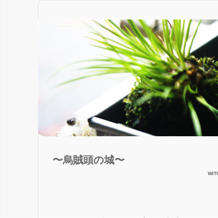
〜烏賊頭の城〜
WI