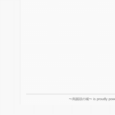
〜烏賊頭の城〜 is proudly powe