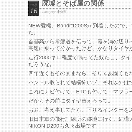
廃墟とそば屋の関係
10月
16
Category:
未分類
NEW愛機、Bandit1200Sが到着したの
た。
首都高から常磐道を伝って、霞ヶ浦の辺り
高速に乗って分かったけど、かなりタイヤ
走行2000キロ程度で眠ってた奴だし、タ
だろうな。
四年近くもそのままなら、そりゃあ固くも
ハンドル取られて結構怖いゾ。それ以外は
これにナビ付けて、ETCも付けて、マフラ
だからその前にタイヤ替えろって。
おお、考え事してたら、下りるインターを
旧日本軍の飛行訓練所の跡地に行く。結構
NIKON D200も久々出場です。