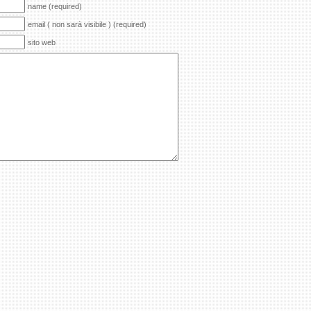
name (required)
email ( non sarà visibile ) (required)
sito web