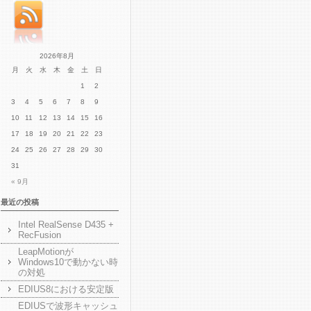
2026年8月
月
火
水
木
金
土
日
1
2
3
4
5
6
7
8
9
10
11
12
13
14
15
16
17
18
19
20
21
22
23
24
25
26
27
28
29
30
31
« 9月
最近の投稿
Intel RealSense D435 +
RecFusion
LeapMotionが
Windows10で動かない時
の対処
EDIUS8における安定版
EDIUSで波形キャッシュ