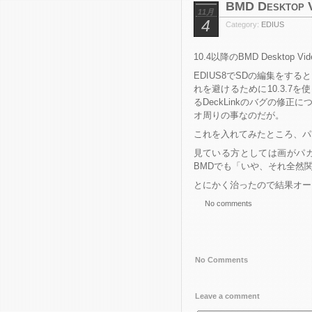
BMD Deskto
11月
4
Category:
EDIUS
10.4以降のBMD Deskto
EDIUS8でSDの編集を
れを避けるために10.3.7
るDeckLinkのバグの修
オ周りの事なのだが。
これを入れてみたところ、パ
見ている方としては画がパ
BMDでも「いや、それ全然
とにかく治ったので結果オー
No comments
No Comments
Leave a comment