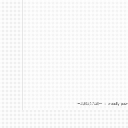
〜烏賊頭の城〜 is proudly powe