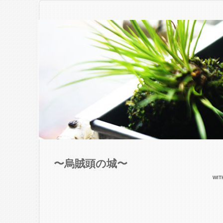
〜烏賊頭の城〜
WI