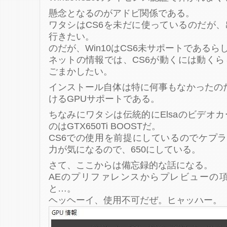
懸念となるのがアドビ関係である。
ワタシはCS6を未だに使っているのだが、
行きたい。
のだが、Win10はCS6未サポートであるら
ネットの情報では、CS6が動くには動く
ごまかしたい。
インストール自体は特に何事もなかったの
けるGPUサポートである。
ちなみにワタシは伝統的にElsaのビデオ
のはGTX650Ti BOOSTだ。
CS6での使用を前提にしているのでケプラ
力が気になるので、650にしている。
さて、ここからは備忘録的な話になる。
AEのプリファレンスからプレビューの項
と…。
ヘッヘーイ、使用不可だぜ。ヒャッハー。