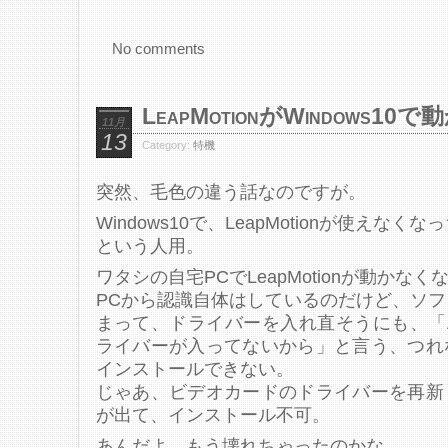
No comments
LeapMotionがWindows1
11月
13
Category:
特機
突然、毛色の違う話なのですが。
Windows10で、LeapMotionが使えなくな
という人用。
ワタシの自宅PCでLeapMotionが動かな
PCから認識自体はしているのだけど、ソ
まって、ドライバーを入れ直そうにも、「AMDか
ライバーが入ってないから」と言う、つれ
インストールできない。
じゃあ、ビデオカードのドライバーを再新
が出て、インストール不可。
あんだよ、もう壊れちゃったのかな。