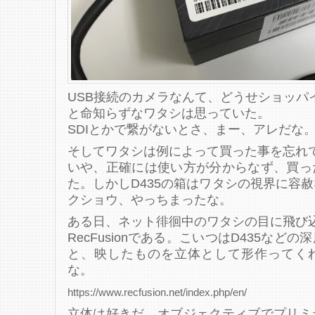
USB接続のカメラなんて、どうせショッパ
と命知らずなワタシは思っていた。
SDIとかで繋がないとさ、まー、アレだな
そしてワタシは例によって買った事を忘れ
いや、正確には使い方が分からなず、買っ
た。しかしD435の箱はワタシの視界に容
クショウ、やっちまったな。
ある日、ネット徘徊中のワタシの目に飛び
RecFusionである。こいつはD435など
と、映したものを立体として形作ってく
な。
https://www.recfusion.net/index.php/en/
立体は好きだ。オブジェクティブでプリミ