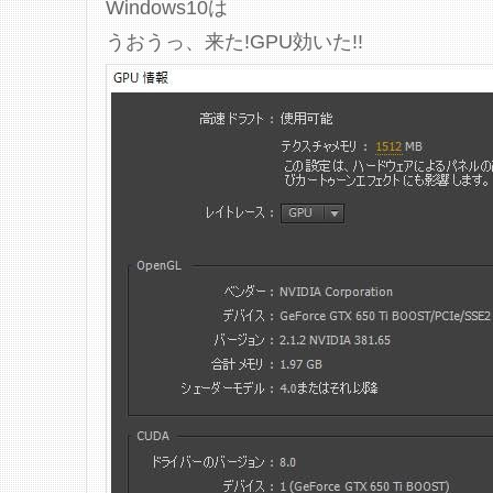
Windows10は
うおうっ、来た!GPU効いた!!