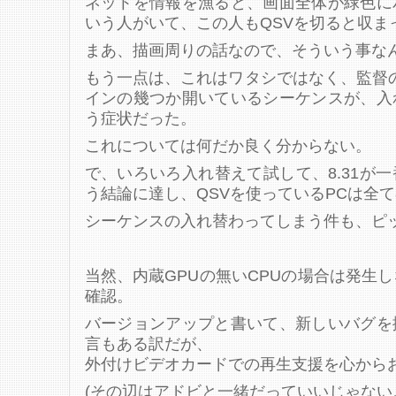
ネットを情報を漁ると、画面全体が緑色に
いう人がいて、この人もQSVを切ると収ま
まあ、描画周りの話なので、そういう事な
もう一点は、これはワタシではなく、監督
インの幾つか開いているシーケンスが、入
う症状だった。
これについては何だか良く分からない。
で、いろいろ入れ替えて試して、8.31が
う結論に達し、QSVを使っているPCは全て8
シーケンスの入れ替わってしまう件も、ピ
当然、内蔵GPUの無いCPUの場合は発生
確認。
バージョンアップと書いて、新しいバグを
言もある訳だが、
外付けビデオカードでの再生支援を心から
(その辺はアドビと一緒だっていいじゃない