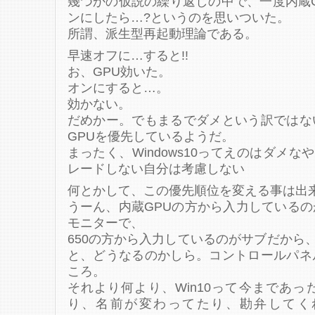
幾つかの仮説の繰り返しの中で、一度内蔵
ンにしたら…?というのを思いついた。
所謂、派生型再起動理論である。
早速オフに…すると!!
お、GPU効いた。
オンにすると…。
効かない。
だめかー。でもまるでダメという訳ではな
GPUを優先しているようだ。
まったく、Windows10ってえのはダメな
レードしない自分は考慮しない
何とかして、この優先順位を変える事は出
うーん、内蔵GPUの方から入力している
モニターで、
650の方から入力しているのがサブだから、
と、どうなるのかしら。コントロールパネ
ころ。
それより何より、Win10って今まであ
り、名前が変わってたり、勘弁してく