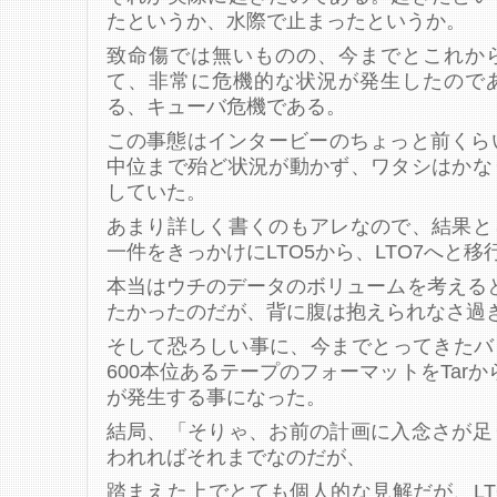
たというか、水際で止まったというか。
致命傷では無いものの、今までとこれか
て、非常に危機的な状況が発生したので
る、キューバ危機である。
この事態はインタービーのちょっと前くら
中位まで殆ど状況が動かず、ワタシはかな
していた。
あまり詳しく書くのもアレなので、結果と
一件をきっかけにLTO5から、LTO7へと
本当はウチのデータのボリュームを考えると
たかったのだが、背に腹は抱えられなさ過
そして恐ろしい事に、今までとってきたバ
600本位あるテープのフォーマットをTarか
が発生する事になった。
結局、「そりゃ、お前の計画に入念さが足
われればそれまでなのだが、
踏まえた上でとても個人的な見解だが、L