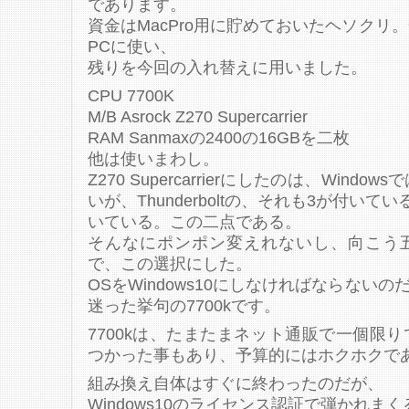
であります。
資金はMacPro用に貯めておいたヘソクリ
PCに使い、
残りを今回の入れ替えに用いました。
CPU 7700K
M/B Asrock Z270 Supercarrier
RAM Sanmaxの2400の16GBを二枚
他は使いまわし。
Z270 Supercarrierにしたのは、Win
いが、Thunderboltの、それも3が付いてい
いている。この二点である。
そんなにポンポン変えれないし、向こう
で、この選択にした。
OSをWindows10にしなければならないのだ
迷った挙句の7700kです。
7700kは、たまたまネット通販で一個限
つかった事もあり、予算的にはホクホクで
組み換え自体はすぐに終わったのだが、
Windows10のライセンス認証で弾かれま